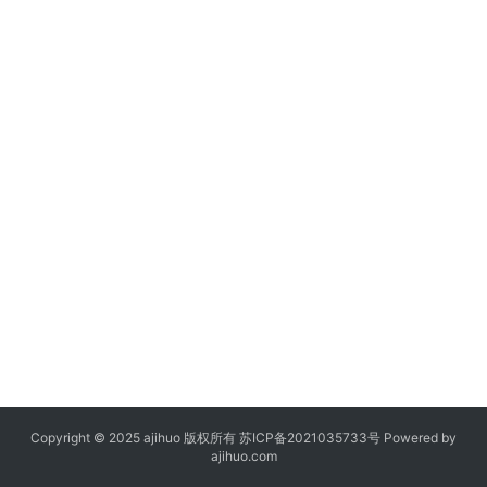
Copyright © 2025 ajihuo 版权所有
苏ICP备2021035733号
Powered by
ajihuo.com