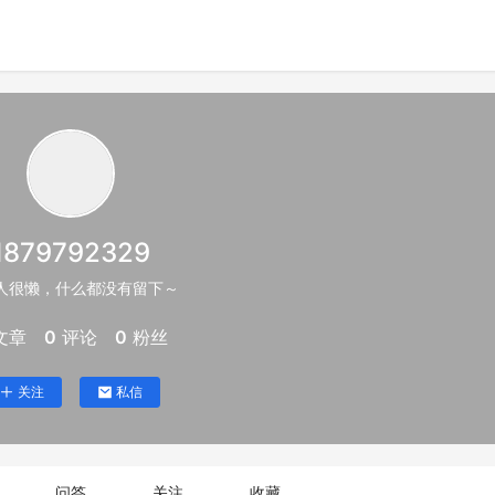
1879792329
人很懒，什么都没有留下～
文章
0
评论
0
粉丝
关注
私信
问答
关注
收藏