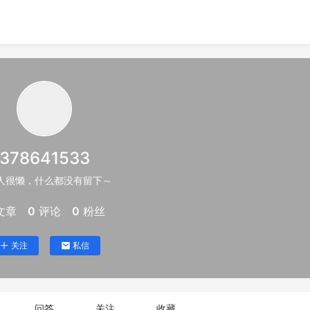
378641533
人很懒，什么都没有留下～
文章
0
评论
0
粉丝
关注
私信
问答
关注
收藏