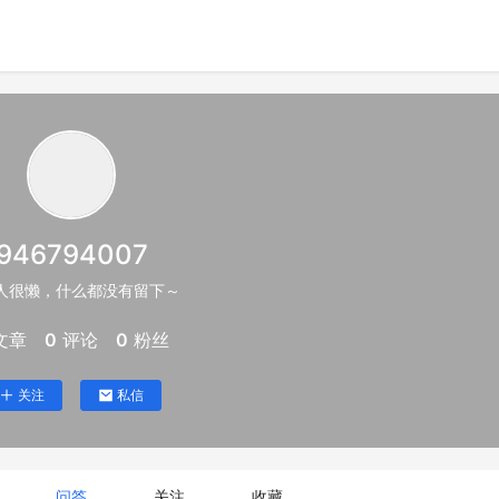
946794007
人很懒，什么都没有留下～
文章
0
评论
0
粉丝
关注
私信
问答
关注
收藏