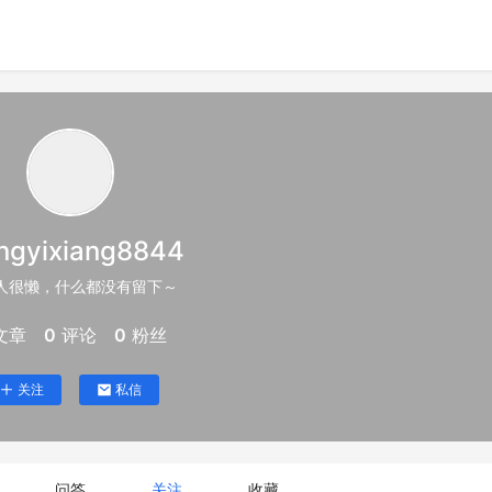
ngyixiang8844
人很懒，什么都没有留下～
文章
0
评论
0
粉丝
关注
私信
问答
关注
收藏