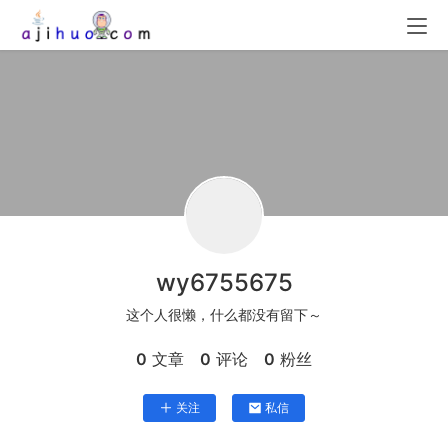
wy6755675
这个人很懒，什么都没有留下～
0
文章
0
评论
0
粉丝
关注
私信