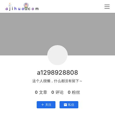
a1298928808
这个人很懒，什么都没有留下～
0
文章
0
评论
0
粉丝
关注
私信