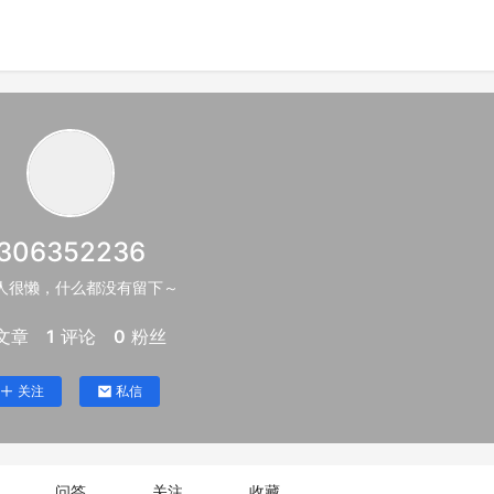
306352236
人很懒，什么都没有留下～
文章
1
评论
0
粉丝
关注
私信
问答
关注
收藏