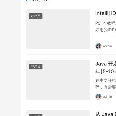
Intell
程序员
PS: 本教
好用的ID
先用： 202
2022和2
admin
2023We…
Java 开
程序员
年[5–10
在本文开始
码，有需要的
码,IDEA
admin
稳定专属激活
属激活码(
从 Java