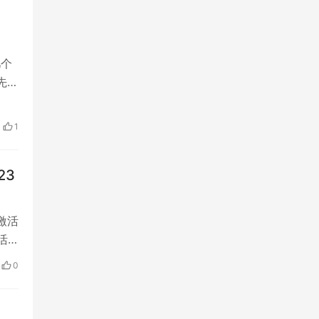
几个
先到
更新）
和
1
23
激活
活
rm
0
稳定专