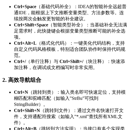
Ctrl+Space
（基础代码补全）：IDEA的智能补全远超普
通IDE，能根据上下文推断变量类型、方法参数等。连
续按两次会触发更智能的补全建议。
Ctrl+Shift+Space
（智能类型补全）：当基础补全无法满
足需求时，此快捷键会根据变量类型推断可能的补全选
项。
Ctrl+Alt+L
（格式化代码）：一键美化代码结构，支持
自定义代码风格模板，特别适合团队协作时保持代码规
范。
Ctrl+/
（单行注释）与
Ctrl+Shift+/
（块注释）：快速添
加注释，在调试或文档编写时非常实用。
2. 高效导航组合
Ctrl+N
（跳转到类）：输入类名即可快速定位，支持模
糊匹配和驼峰匹配（如输入”StrBu”可找到
StringBuilder）。
Ctrl+Shift+N
（跳转到文件）：通过文件名快速打开文
件，支持通配符搜索（如输入”*.xml”查找所有XML文
件）。
Ctrl+Alt+B
（跳转到方法实现）：当接口有多个实现类