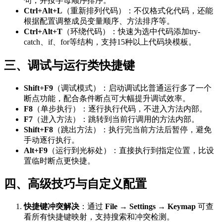
句，并按字母顺序排序。
Ctrl+Alt+L
（重新排列代码）：不仅格式化代码，还能
根据配置调整成员变量顺序、方法排序等。
Ctrl+Alt+T
（环绕代码）：快速为选中代码添加try-
catch、if、for等结构，支持15种以上代码块模板。
三、调试与运行类快捷键
Shift+F9
（调试模式）：启动调试比普通运行多了一个
断点功能，配合条件断点可大幅提升调试效率。
F8
（单步执行）：逐行执行代码，不进入方法内部。
F7
（进入方法）：跳转到当前行调用的方法内部。
Shift+F8
（跳出方法）：执行完当前方法后暂停，避免
手动逐行执行。
Alt+F9
（运行到光标处）：直接执行到指定位置，比设
置临时断点更快捷。
四、高级技巧与自定义配置
快捷键冲突解决
：通过
File → Settings → Keymap
可查
看所有快捷键映射，支持搜索和冲突检测。