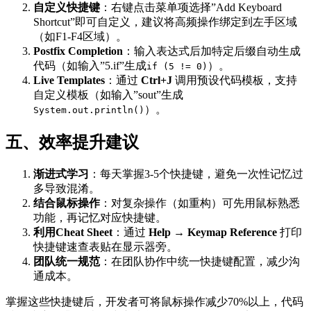
自定义快捷键
：右键点击菜单项选择”Add Keyboard
Shortcut”即可自定义，建议将高频操作绑定到左手区域
（如F1-F4区域）。
Postfix Completion
：输入表达式后加特定后缀自动生成
代码（如输入”5.if”生成
）。
if (5 != 0)
Live Templates
：通过
Ctrl+J
调用预设代码模板，支持
自定义模板（如输入”sout”生成
）。
System.out.println()
五、效率提升建议
渐进式学习
：每天掌握3-5个快捷键，避免一次性记忆过
多导致混淆。
结合鼠标操作
：对复杂操作（如重构）可先用鼠标熟悉
功能，再记忆对应快捷键。
利用Cheat Sheet
：通过
Help → Keymap Reference
打印
快捷键速查表贴在显示器旁。
团队统一规范
：在团队协作中统一快捷键配置，减少沟
通成本。
掌握这些快捷键后，开发者可将鼠标操作减少70%以上，代码