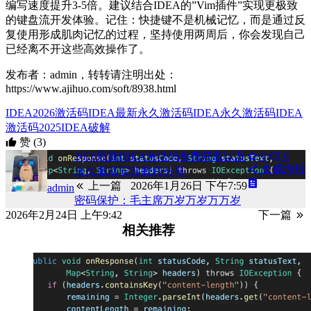
编写速度提升3-5倍。建议结合IDEA的”Vim插件”实现更极致
的键盘流开发体验。记住：快捷键不是机械记忆，而是通过反
复使用形成肌肉记忆的过程，坚持使用两周后，你会发现自己
已经离不开这些高效操作了。
发布者：admin，转转请注明出处：
https://www.ajihuo.com/soft/8938.html
IDEA2026激活码
IDEA最新永久激活码
IDEA永久激活码
IDEA
激活码2025
IDEA破解
赞
(3)
0
0
2026最新IDEA激活码免费获取以及
生成海报
永久激活安装教程分享
上一篇
2026年1月26日 下午7:59
admin
密码保护：毛主席万岁万岁万万岁
2026年2月24日 上午9:42
下一篇
相关推荐