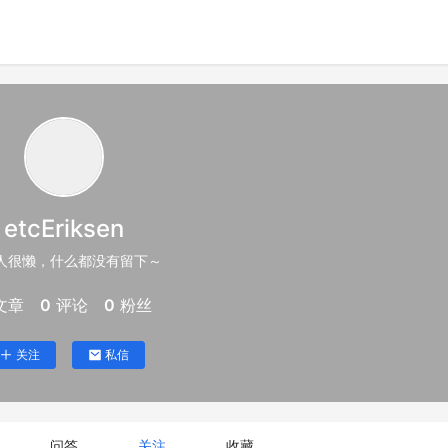
etcEriksen
人很懒，什么都没有留下～
文章
0
评论
0
粉丝
关注
私信
问答
关注
收藏