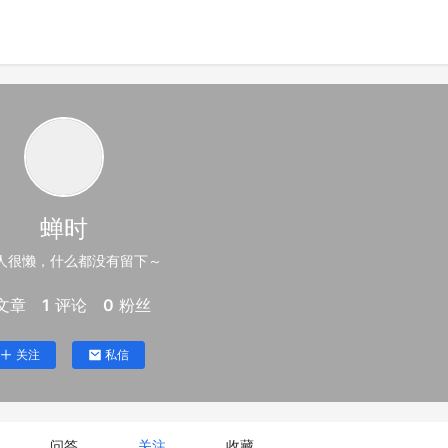
蝉时
人很懒，什么都没有留下～
文章
1
评论
0
粉丝
关注
私信
问答
关注
收藏