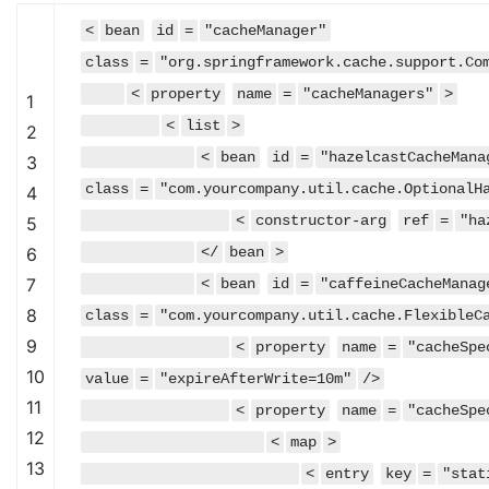
<
bean
id
=
"cacheManager"
class
=
"org.springframework.cache.support.Co
<
property
name
=
"cacheManagers"
>
1
<
list
>
2
<
bean
id
=
"hazelcastCacheMana
3
class
=
"com.yourcompany.util.cache.OptionalH
4
<
constructor-arg
ref
=
"ha
5
6
</
bean
>
7
<
bean
id
=
"caffeineCacheManag
8
class
=
"com.yourcompany.util.cache.FlexibleC
9
<
property
name
=
"cacheSpe
10
value
=
"expireAfterWrite=10m"
/>
11
<
property
name
=
"cacheSpe
12
<
map
>
13
<
entry
key
=
"stat