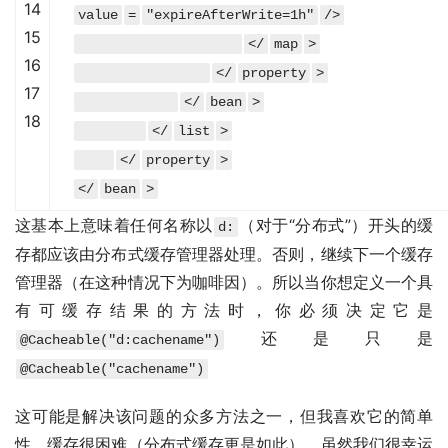
14
value
=
"expireAfterWrite=1h"
/>
15
</
map
>
16
</
property
>
17
</
bean
>
18
</
list
>
</
property
>
</
bean
>
这基本上意味着任何名称以
（对于“分布式”）开头的缓
d:
存都应该由分布式缓存管理器处理。否则，继续下一个缓存
管理器（在这种情况下为咖啡因）。所以当你想定义一个具
有可缓存结果的方法时，你必须决定它是
还是只是
@Cacheable("d:cachename")
@Cacheable("cachename")
这可能是解决该问题的众多方法之一，但我喜欢它的简单
性。缓存很困难（分布式缓存更是如此），虽然我们很幸运