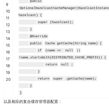
public
9
OptionalHazelcastCacheManager(HazelcastInstan
10
hazelcast) {
11
super
(hazelcast);
12
}
13
@Override
14
public
Cache getCache(String name) {
15
if
(name ==
null
||
16
!name.startsWith(DISTRIBUTED_CACHE_PREFIX)) {
17
return
null
;
18
}
19
return
super
.getCache(name);
20
}
}
以及相应的复合缓存管理器配置：